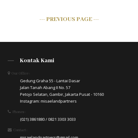
--- PREVIOUS PAGE ---
Kontak Kami
Our Office :
Gedung Graha 55 - Lantai Dasar
Jalan Tanah Abang II No. 57
Petojo Selatan, Gambir, Jakarta Pusat - 10160
Instagram: misaelandpartners
Phones :
(021) 3861880 / 0821 3303 3033
Contact :
misaelandpartners@gmail.com