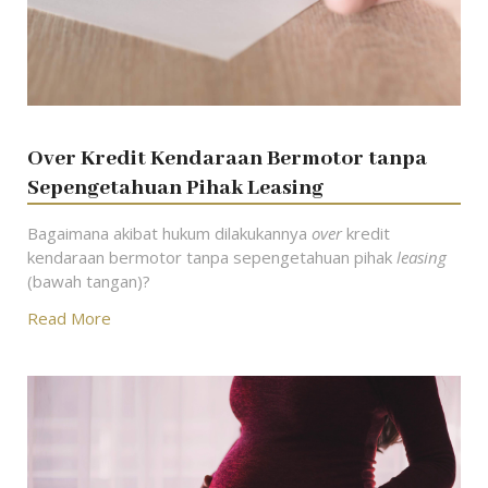
Over Kredit Kendaraan Bermotor tanpa
Sepengetahuan Pihak Leasing
Bagaimana akibat hukum dilakukannya
over
kredit
kendaraan bermotor tanpa sepengetahuan pihak
leasing
(bawah tangan)?
Read More