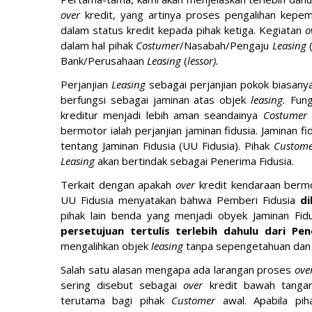
over
kredit, yang artinya proses pengalihan kep
dalam status kredit kepada pihak ketiga. Kegiatan
o
dalam hal pihak
Costumer
/Nasabah/Pengaju
Leasing
Bank/Perusahaan
Leasing
(
lessor).
Perjanjian
Leasing
sebagai perjanjian pokok biasanya
berfungsi sebagai jaminan atas objek
leasing.
Fung
kreditur menjadi lebih aman seandainya
Costumer
bermotor ialah perjanjian jaminan fidusia. Jaminan
tentang Jaminan Fidusia (UU Fidusia). Pihak
Custome
Leasing
akan bertindak sebagai Penerima Fidusia.
Terkait dengan apakah
over
kredit kendaraan berm
UU Fidusia menyatakan bahwa Pemberi Fidusia
di
pihak lain benda yang menjadi obyek Jaminan Fi
persetujuan tertulis terlebih dahulu dari Pe
mengalihkan objek
leasing
tanpa sepengetahuan dan
Salah satu alasan mengapa ada larangan proses
ove
sering disebut sebagai
over
kredit bawah tanga
terutama bagi pihak
Customer
awal. Apabila p