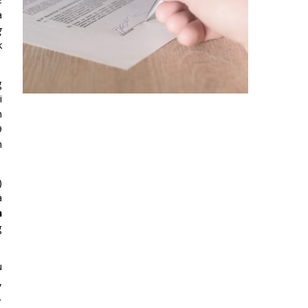
a
g
k
g
i
n
9
n
)
a
n
g
u
,
,