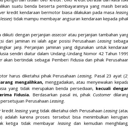
emilikan suatu benda beserta pembayarannya yang masih berad
ver
kredit kendaraan bermotor biasa dilakukan pada masa
leasin
(
lessee)
tidak mampu membayar angsuran kendaraan kepada piha
 diikuti dengan perjanjian
assecoir
atau perjanjian tambahan yan
si dari jaminan ini ialah agar posisi Perusahaan
Leasing
sebaga
ingkar janji. Perjanjian jaminan yang digunakan untuk kendaraa
 fidusia sendiri diatur dalam Undang-Undang Nomor 42 Tahun 199
r
akan bertindak sebagai Pemberi Fidusia dan pihak Perusahaa
otor harus diketahui pihak Perusahaan
Leasing,
Pasal 23 ayat (2
larang mengalihkan,
menggadaikan, atau menyewakan kepad
dusia yang tidak merupakan benda persediaan,
kecuali denga
nerima Fidusia.
Berdasarkan pasal ini, pihak
Customer
dilaran
 persetujuan Perusahaan
Leasing.
r
kredit
leasing
yang tidak diketahui oleh Perusahaan
Leasing
(ata
n) adalah karena proses tersebut bisa menimbulkan kerugian
ihak ketiga tidak membayar
leasing
dan kemudian menghilang