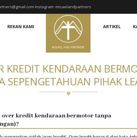
rtners@gmail.com Instagram: misaelandpartners
REKAN KAMI
ARTIKEL
K
MISAEL AND PARTNERS
R KREDIT KENDARAAN BERM
A SEPENGETAHUAN PIHAK LE
 over kredit kendaraan bermotor tanpa
angan)?
 pengertian istilah ‘
over
kredit’.
Over
kredit berasal dari kata
tak