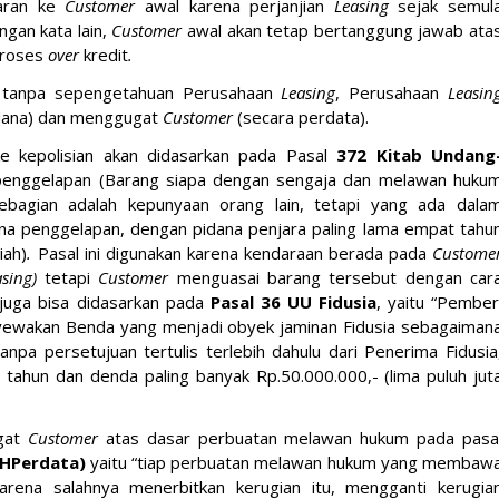
aran ke
Customer
awal karena perjanjian
Leasing
sejak semul
ngan kata lain,
Customer
awal akan tetap bertanggung jawab ata
proses
over
kredit
.
n tanpa sepengetahuan Perusahaan
Leasing
, Perusahaan
Leasin
pidana) dan menggugat
Customer
(secara perdata).
ke kepolisian akan didasarkan pada Pasal
372 Kitab Undang
 penggelapan (Barang siapa dengan sengaja dan melawan huku
ebagian adalah kepunyaan orang lain, tetapi yang ada dala
na penggelapan, dengan pidana penjara paling lama empat tahu
iah)
.
Pasal ini digunakan karena kendaraan berada pada
Custome
asing)
tetapi
Customer
menguasai barang tersebut dengan car
n juga bisa didasarkan pada
Pasal 36 UU Fidusia
, yaitu “Pember
yewakan Benda yang menjadi obyek jaminan Fidusia sebagaiman
npa persetujuan tertulis terlebih dahulu dari Penerima Fidusia
 tahun dan denda paling banyak Rp.50.000.000,- (lima puluh jut
gat
Customer
atas dasar perbuatan melawan hukum pada pasa
HPerdata)
yaitu “tiap perbuatan melawan hukum yang membaw
arena salahnya menerbitkan kerugian itu, mengganti kerugia