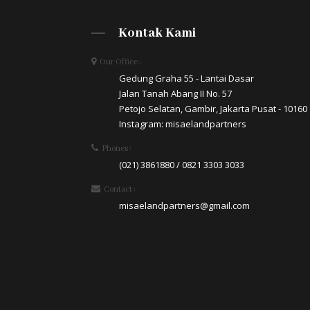
Kontak Kami
Our Office :
Gedung Graha 55 - Lantai Dasar
Jalan Tanah Abang II No. 57
Petojo Selatan, Gambir, Jakarta Pusat - 10160
Instagram: misaelandpartners
Phones :
(021) 3861880 / 0821 3303 3033
Contact :
misaelandpartners@gmail.com