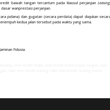
kredit bawah tangan tercantum pada klausul perjanjian
Leasing
 dasar wanprestasi perjanjian.
ecara pidana) dan gugatan (secara perdata) dapat diajukan secar
enempuh kedua jalan tersebut pada waktu yang sama.
minan Fidusia.
 leasing, over kredit mobil, over kredit mobil bawah tangan, over
n, take over kredit leasing, take over kredit, leasing motor,