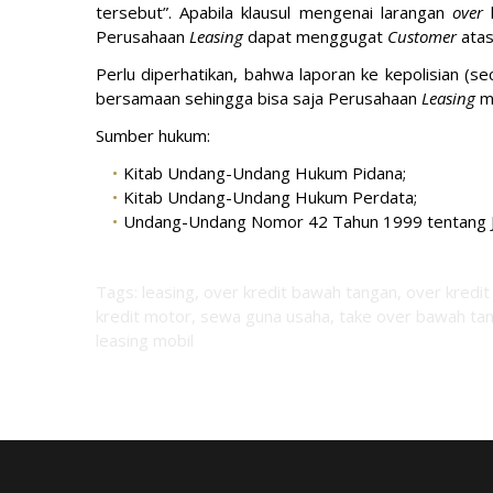
tersebut”. Apabila klausul mengenai larangan
over
Perusahaan
Leasing
dapat menggugat
Customer
atas
Perlu diperhatikan, bahwa laporan ke kepolisian (s
bersamaan sehingga bisa saja Perusahaan
Leasing
m
Sumber hukum:
Kitab Undang-Undang Hukum Pidana;
Kitab Undang-Undang Hukum Perdata;
Undang-Undang Nomor 42 Tahun 1999 tentang Ja
Tags: leasing, over kredit bawah tangan, over kredit
kredit motor, sewa guna usaha, take over bawah tanga
leasing mobil