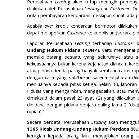
Perusahaan
Leasing
akan tetap menagih pembay
dilakukan oleh Perusahaan
Leasing
dan
Customer.
De
cicilan pembayaran kendaraan meskipun sudah ada 
Apabila
over
kredit kendaraan bermotor dilakuka
dapat melaporkan
Customer
ke kepolisian (secara 
Laporan Perusahaan
Leasing
terhadap
Customer
Undang Hukum Pidana (KUHP)
, yaitu mengenai
memiliki barang sesuatu yang seluruhnya atau s
kekuasaannya bukan karena kejahatan diancam kare
atau pidana denda paling banyak sembilan ratus rup
dengan cara yang sah/bukan karena kejahatan (
le
menjualnya kepada pihak ketiga. Selain itu, lapora
Fidusia yang mengalihkan, menggadaikan, atau men
dimaksud dalam pasal 23 ayat (2) yang dilakukan ta
dipidana dengan pidana penjara paling lama 2 (dua)
rupiah).”
Secara perdata, Perusahaan
Leasing
akan menggu
1365 Kitab Undang-Undang Hukum Perdata (KU
kerugian kepada orang lain, mewajibkan orang k