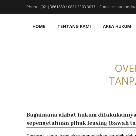
Phone:
(021) 3861880 / 0821 3303 3033
E-mail:
misaelandpa
HOME
TENTANG KAMI
AREA HUKUM
OVE
TANP
Bagaimana akibat hukum dilakukannya
sepengetahuan pihak leasing (bawah t
Pertama-tama, kami akan menjelaskan terlebih dahulu