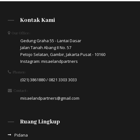
Kontak Kami
Our Office :
Gedung Graha 55 - Lantai Dasar
Jalan Tanah Abang II No. 57
Petojo Selatan, Gambir, Jakarta Pusat - 10160
Instagram: misaelandpartners
Phones :
(021) 3861880 / 0821 3303 3033
Contact :
misaelandpartners@gmail.com
Ruang Lingkup
Pidana