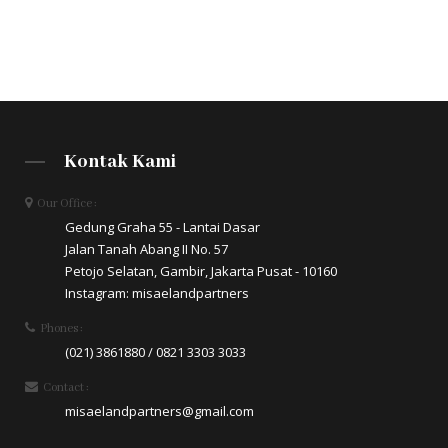
Kontak Kami
Our Office :
Gedung Graha 55 - Lantai Dasar
Jalan Tanah Abang II No. 57
Petojo Selatan, Gambir, Jakarta Pusat - 10160
Instagram: misaelandpartners
Phones :
(021) 3861880 / 0821 3303 3033
Contact :
misaelandpartners@gmail.com