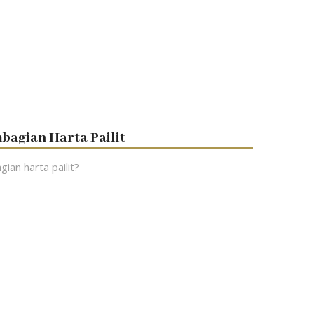
agian Harta Pailit
n harta pailit?