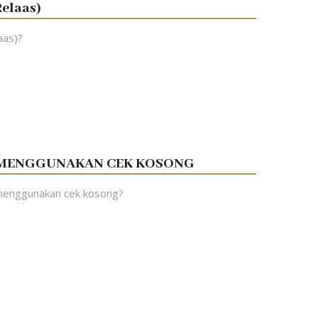
elaas)
aas)?
 MENGGUNAKAN CEK KOSONG
menggunakan cek kosong?