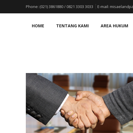
Phone:
(021) 3861880 / 0821 3303 3033
E-mail:
misaelandpa
HOME
TENTANG KAMI
AREA HUKUM