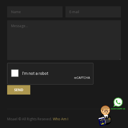
Misael © All Rights Reseved.
Who Am I