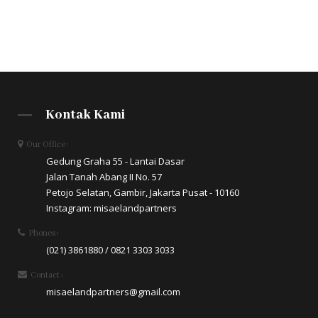
Kontak Kami
Our Office :
Gedung Graha 55 - Lantai Dasar
Jalan Tanah Abang II No. 57
Petojo Selatan, Gambir, Jakarta Pusat - 10160
Instagram: misaelandpartners
Phones :
(021) 3861880 / 0821 3303 3033
Contact :
misaelandpartners@gmail.com