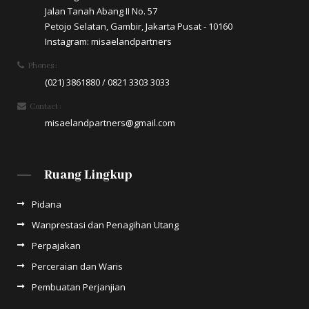
Jalan Tanah Abang II No. 57
Petojo Selatan, Gambir, Jakarta Pusat - 10160
Instagram: misaelandpartners
Phones :
(021) 3861880 / 0821 3303 3033
Contact :
misaelandpartners@gmail.com
Ruang Lingkup
Pidana
Wanprestasi dan Penagihan Utang
Perpajakan
Perceraian dan Waris
Pembuatan Perjanjian