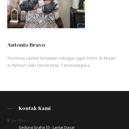
Antonio Bravo
Florencia Lavina Setiawan sebagai
Legal Intern
di
Misael
& Partners
dari Universitas Tarumanegara
Kontak Kami
Our Office :
Gedung Graha 55 - Lantai Dasar