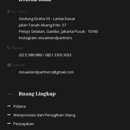
Our Office :
Gedung Graha 55 - Lantai Dasar
Jalan Tanah Abang II No. 57
Petojo Selatan, Gambir, Jakarta Pusat - 10160
Instagram: misaelandpartners
Phones :
(021) 3861880 / 0821 3303 3033
Contact :
misaelandpartners@gmail.com
Ruang Lingkup
Pidana
Wanprestasi dan Penagihan Utang
Perpajakan