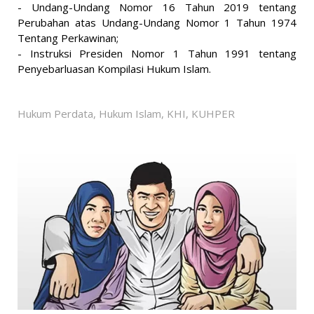
- Undang-Undang Nomor 16 Tahun 2019 tentang
Perubahan atas Undang-Undang Nomor 1 Tahun 1974
Tentang Perkawinan;
- Instruksi Presiden Nomor 1 Tahun 1991 tentang
Penyebarluasan Kompilasi Hukum Islam.
Hukum Perdata, Hukum Islam, KHI, KUHPER