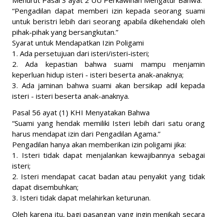
Menurut Pasal 3 ayat 2 UU Perkawinan Mengatur Bahwa:
“Pengadilan dapat memberi izin kepada seorang suami
untuk beristri lebih dari seorang apabila dikehendaki oleh
pihak-pihak yang bersangkutan.”
Syarat untuk Mendapatkan Izin Poligami
1. Ada persetujuan dari isteri/isteri-isteri;
2. Ada kepastian bahwa suami mampu menjamin
keperluan hidup isteri - isteri beserta anak-anaknya;
3. Ada jaminan bahwa suami akan bersikap adil kepada
isteri - isteri beserta anak-anaknya.
Pasal 56 ayat (1) KHI Menyatakan Bahwa
“Suami yang hendak memiliki Isteri lebih dari satu orang
harus mendapat izin dari Pengadilan Agama.”
Pengadilan hanya akan memberikan izin poligami jika:
1. Isteri tidak dapat menjalankan kewajibannya sebagai
isteri;
2. Isteri mendapat cacat badan atau penyakit yang tidak
dapat disembuhkan;
3. Isteri tidak dapat melahirkan keturunan.
Oleh karena itu, bagi pasangan yang ingin menikah secara