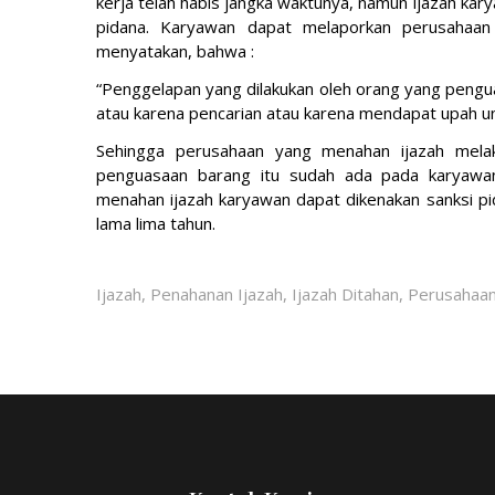
kerja telah habis jangka waktunya, namun ijazah kar
pidana. Karyawan dapat melaporkan perusahaa
menyatakan, bahwa :
“Penggelapan yang dilakukan oleh orang yang peng
atau karena pencarian atau karena mendapat upah unt
Sehingga perusahaan yang menahan ijazah melak
penguasaan barang itu sudah ada pada karyawan
menahan ijazah karyawan dapat dikenakan sanksi p
lama lima tahun.
Ijazah, Penahanan Ijazah, Ijazah Ditahan, Perusaha