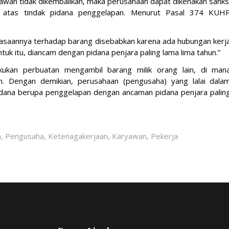
yawan tidak dikembalikan, maka perusahaan dapat dikenakan sanks
n atas tindak pidana penggelapan. Menurut Pasal 374 KUH
uasaannya terhadap barang disebabkan karena ada hubungan kerj
uk itu, diancam dengan pidana penjara paling lama lima tahun.”
ukan perbuatan mengambil barang milik orang lain, di man
. Dengan demikian, perusahaan (pengusaha) yang lalai dala
idana berupa penggelapan dengan ancaman pidana penjara palin
an, Pengusaha, Ketenagakerjaan, Karyawan, Pekerja