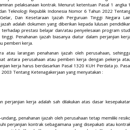
minan pelaksanaan kontrak. Menurut ketentuan Pasal 1 angka 
, dan Teknologi Republik Indonesia Nomor 6 Tahun 2022 Tentan
si, Gelar, Dan Kesetaraan Ijazah Perguruan Tinggi Negara Lai
jazah adalah dokumen yang diberikan kepada lulusan pendidika
 terhadap prestasi belajar dan/atau penyelesaian program stud
tinggi. Penahanan ijazah biasanya diatur dalam perjanjian kerj
u pemberi kerja.
ra atau larangan penahanan ijazah oleh perusahaan, sehingg
akat antara perusahaan atau pemberi kerja dengan pekerja ata
janjian kerja harus berdasarkan Pasal 1320 KUH Perdata jo. Pasa
n 2003 Tentang Ketenagakerjaan yang menyatakan :
n perjanjian kerja adalah sah dilakukan atas dasar kesepakata
-undang, penahanan ijazah oleh perusahaan tetap memiliki resik
hi perjanjian kontrak sebagaimana yang disepakati atau kontra