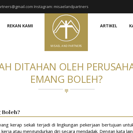
rtners@gmail.com Instagram: misaelandpartners
REKAN KAMI
ARTIKEL
K
MISAEL AND PARTNERS
ZAH DITAHAN OLEH PERUSAH
EMANG BOLEH?
 Boleh?
g kerap sekali terjadi di lingkungan pekerjaan bertujuan untu
kerja atau mengundurkan diri secara mendadak. Dengan kata lain