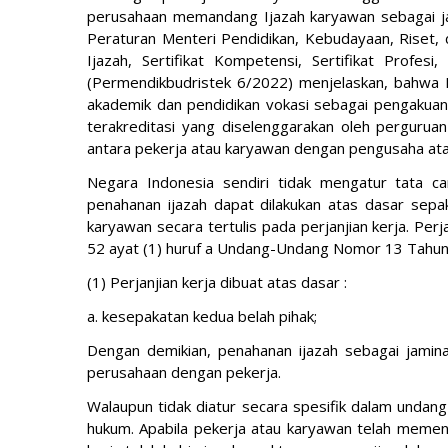
perusahaan memandang Ijazah karyawan sebagai ja
Peraturan Menteri Pendidikan, Kebudayaan, Riset
Ijazah, Sertifikat Kompetensi, Sertifikat Profe
(Permendikbudristek 6/2022) menjelaskan, bahwa I
akademik dan pendidikan vokasi sebagai pengakuan
terakreditasi yang diselenggarakan oleh perguruan 
antara pekerja atau karyawan dengan pengusaha ata
Negara Indonesia sendiri tidak mengatur tata ca
penahanan ijazah dapat dilakukan atas dasar sep
karyawan secara tertulis pada perjanjian kerja. Per
52 ayat (1) huruf a Undang-Undang Nomor 13 Tahu
(1) Perjanjian kerja dibuat atas dasar :
a. kesepakatan kedua belah pihak;
Dengan demikian, penahanan ijazah sebagai jamina
perusahaan dengan pekerja.
Walaupun tidak diatur secara spesifik dalam undang
hukum. Apabila pekerja atau karyawan telah memenu