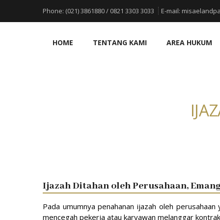
Phone:
(021) 3861880 / 0821 3303 3033
E-mail:
misaelandpa
HOME
TENTANG KAMI
AREA HUKUM
IJA
Ijazah Ditahan oleh Perusahaan, Emang
Pada umumnya penahanan ijazah oleh perusahaan yan
mencegah pekerja atau karyawan melanggar kontrak 