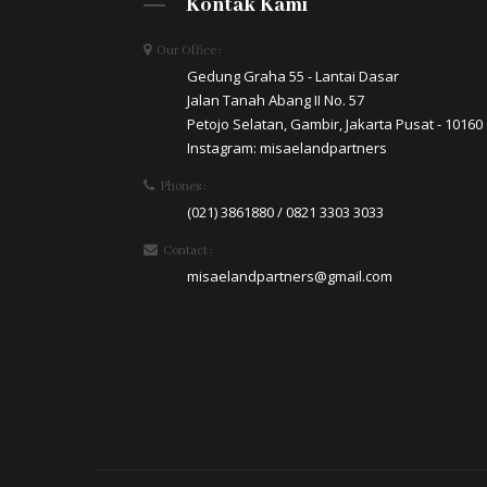
Kontak Kami
Our Office :
Gedung Graha 55 - Lantai Dasar
Jalan Tanah Abang II No. 57
Petojo Selatan, Gambir, Jakarta Pusat - 10160
Instagram: misaelandpartners
Phones :
(021) 3861880 / 0821 3303 3033
Contact :
misaelandpartners@gmail.com