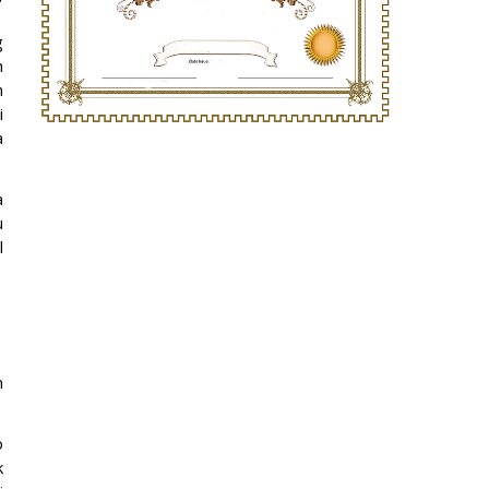
1
g
n
n
i
a
a
u
l
n
o
k