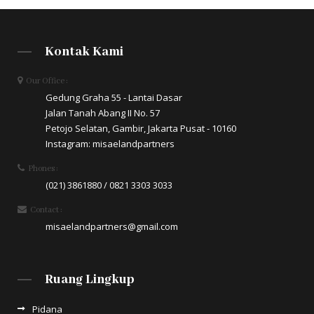
Kontak Kami
Our Office :
Gedung Graha 55 - Lantai Dasar
Jalan Tanah Abang II No. 57
Petojo Selatan, Gambir, Jakarta Pusat - 10160
Instagram: misaelandpartners
Phones :
(021) 3861880 / 0821 3303 3033
Contact :
misaelandpartners@gmail.com
Ruang Lingkup
Pidana