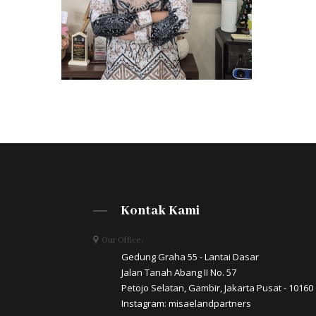
Kontak Kami
Our Office :
Gedung Graha 55 - Lantai Dasar
Jalan Tanah Abang II No. 57
Petojo Selatan, Gambir, Jakarta Pusat - 10160
Instagram: misaelandpartners