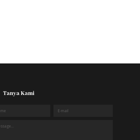
Tanya Kami