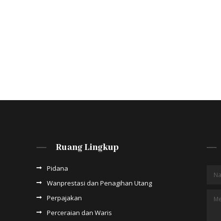
Ruang Lingkup
Pidana
Wanprestasi dan Penagihan Utang
Perpajakan
Perceraian dan Waris